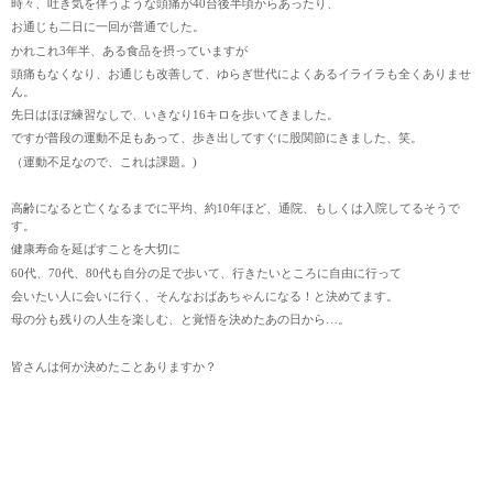
時々、吐き気を伴うような頭痛が40台後半頃からあったり、
お通じも二日に一回が普通でした。
かれこれ3年半、ある食品を摂っていますが
頭痛もなくなり、お通じも改善して、ゆらぎ世代によくあるイライラも全くありませ
ん。
先日はほぼ練習なしで、いきなり16キロを歩いてきました。
ですが普段の運動不足もあって、歩き出してすぐに股関節にきました、笑。
（運動不足なので、これは課題。)
高齢になると亡くなるまでに平均、約10年ほど、通院、もしくは入院してるそうで
す。
健康寿命を延ばすことを大切に
60代、70代、80代も自分の足で歩いて、行きたいところに自由に行って
会いたい人に会いに行く、そんなおばあちゃんになる！と決めてます。
母の分も残りの人生を楽しむ、と覚悟を決めたあの日から…。
皆さんは何か決めたことありますか？