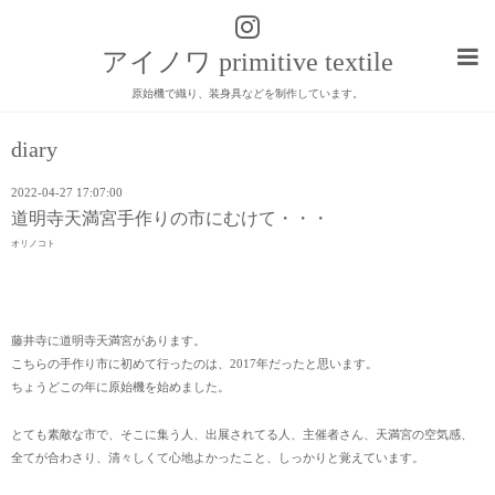
アイノワ primitive textile
原始機で織り、装身具などを制作しています。
diary
2022-04-27 17:07:00
道明寺天満宮手作りの市にむけて・・・
オリノコト
藤井寺に道明寺天満宮があります。
こちらの手作り市に初めて行ったのは、2017年だったと思います。
ちょうどこの年に原始機を始めました。
とても素敵な市で、そこに集う人、出展されてる人、主催者さん、天満宮の空気感、
全てが合わさり、清々しくて心地よかったこと、しっかりと覚えています。